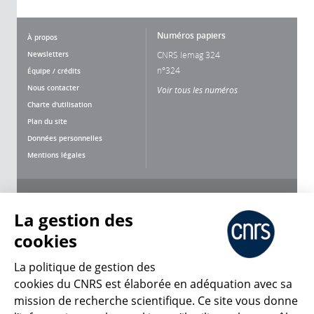
Numéros papiers
À propos
Newsletters
CNRS lemag 324
n°324
Équipe / crédits
Nous contacter
Voir tous les numéros
Charte d'utilisation
Plan du site
Données personnelles
Mentions légales
Nous suivre
Partager
La gestion des
cookies
La politique de gestion des
cookies du CNRS est élaborée en adéquation avec sa
mission de recherche scientifique. Ce site vous donne
CNRS Le Mag