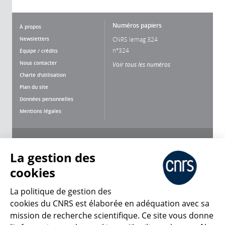
Numéros papiers
À propos
Newsletters
CNRS lemag 324
n°324
Équipe / crédits
Nous contacter
Voir tous les numéros
Charte d'utilisation
Plan du site
Données personnelles
Mentions légales
Nous suivre
Partager
La gestion des
cookies
La politique de gestion des
cookies du CNRS est élaborée en adéquation avec sa
mission de recherche scientifique. Ce site vous donne
CNRS Le Mag