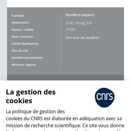
Numéros papiers
À propos
Newsletters
CNRS lemag 324
n°324
Équipe / crédits
Nous contacter
Voir tous les numéros
Charte d'utilisation
Plan du site
Données personnelles
Mentions légales
Nous suivre
Partager
La gestion des
cookies
La politique de gestion des
cookies du CNRS est élaborée en adéquation avec sa
mission de recherche scientifique. Ce site vous donne
CNRS Le Mag