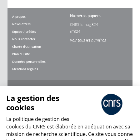
Numéros papiers
À propos
Newsletters
CNRS lemag 324
n°324
Équipe / crédits
Nous contacter
Voir tous les numéros
Charte d'utilisation
Plan du site
Données personnelles
Mentions légales
Nous suivre
Partager
La gestion des
cookies
La politique de gestion des
cookies du CNRS est élaborée en adéquation avec sa
mission de recherche scientifique. Ce site vous donne
CNRS Le Mag