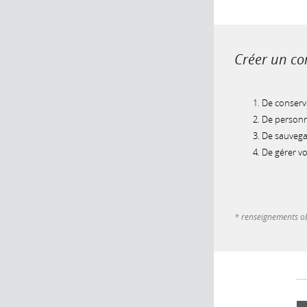
Créer un com
De conserve
De personna
De sauvegar
De gérer v
* renseignements ob