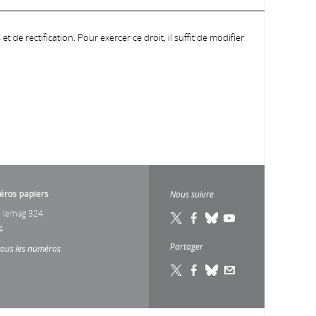
 de rectification. Pour exercer ce droit, il suffit de modifier
ros papiers
Nous suivre
 lemag 324
4
Partager
tous les numéros