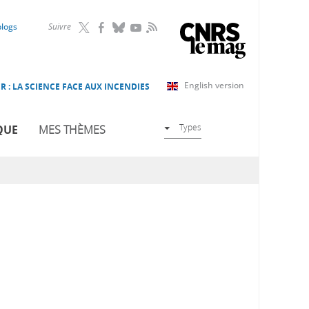
RSS
blogs
Suivre
English version
R : LA SCIENCE FACE AUX INCENDIES
Types
QUE
MES THÈMES