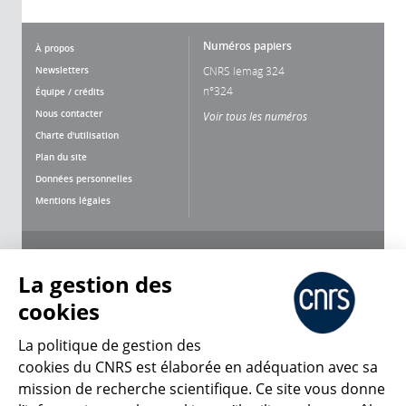
Numéros papiers
À propos
Newsletters
CNRS lemag 324
n°324
Équipe / crédits
Nous contacter
Voir tous les numéros
Charte d'utilisation
Plan du site
Données personnelles
Mentions légales
Nous suivre
Partager
La gestion des
cookies
La politique de gestion des
cookies du CNRS est élaborée en adéquation avec sa
mission de recherche scientifique. Ce site vous donne
CNRS Le Mag