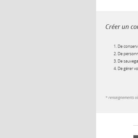
Créer un com
De conserve
De personna
De sauvegar
De gérer v
* renseignements ob