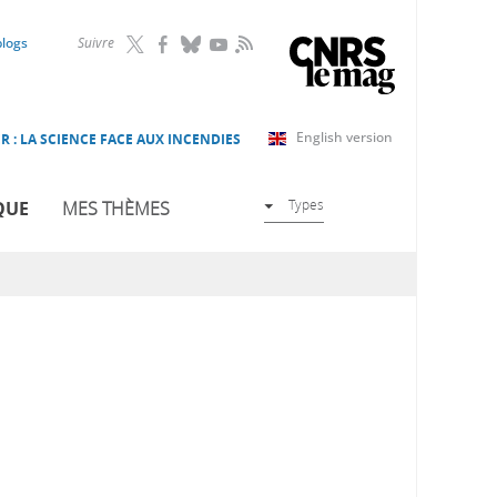
RSS
blogs
Suivre
English version
R : LA SCIENCE FACE AUX INCENDIES
Types
QUE
MES THÈMES