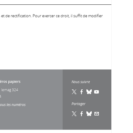
 de rectification. Pour exercer ce droit, il suffit de modifier
ros papiers
Nous suivre
 lemag 324
4
Partager
tous les numéros