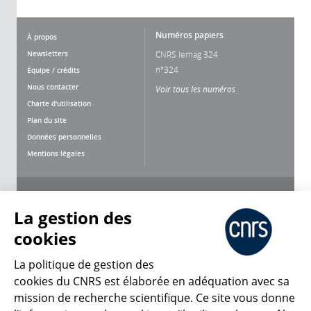
Numéros papiers
À propos
Newsletters
CNRS lemag 324
n°324
Équipe / crédits
Nous contacter
Voir tous les numéros
Charte d'utilisation
Plan du site
Données personnelles
Mentions légales
Nous suivre
Partager
La gestion des
cookies
La politique de gestion des
cookies du CNRS est élaborée en adéquation avec sa
mission de recherche scientifique. Ce site vous donne
CNRS Le Mag