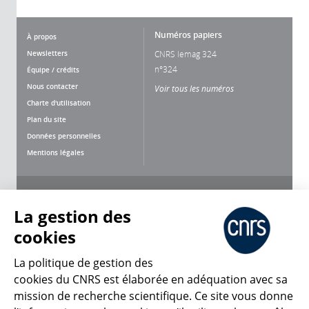
Numéros papiers
À propos
Newsletters
CNRS lemag 324
n°324
Équipe / crédits
Nous contacter
Voir tous les numéros
Charte d'utilisation
Plan du site
Données personnelles
Mentions légales
Nous suivre
Partager
La gestion des
cookies
La politique de gestion des
cookies du CNRS est élaborée en adéquation avec sa
mission de recherche scientifique. Ce site vous donne
CNRS Le Mag