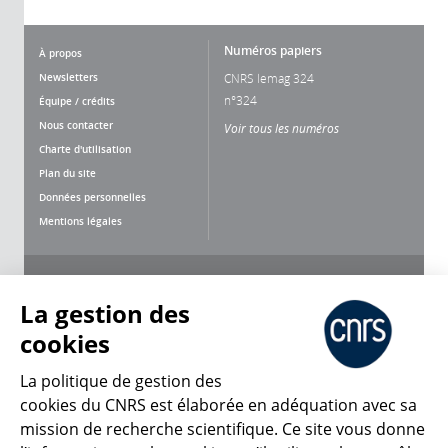
Numéros papiers
À propos
Newsletters
CNRS lemag 324
n°324
Équipe / crédits
Nous contacter
Voir tous les numéros
Charte d'utilisation
Plan du site
Données personnelles
Mentions légales
Nous suivre
Partager
La gestion des
cookies
La politique de gestion des
cookies du CNRS est élaborée en adéquation avec sa
mission de recherche scientifique. Ce site vous donne
CNRS Le Mag