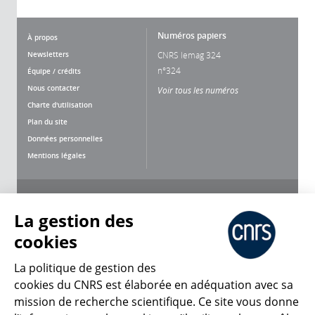
Numéros papiers
À propos
Newsletters
CNRS lemag 324
n°324
Équipe / crédits
Nous contacter
Voir tous les numéros
Charte d'utilisation
Plan du site
Données personnelles
Mentions légales
Nous suivre
Partager
La gestion des
cookies
La politique de gestion des
cookies du CNRS est élaborée en adéquation avec sa
mission de recherche scientifique. Ce site vous donne
CNRS Le Mag