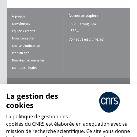
Numéros papiers
À propos
Newsletters
CNRS lemag 324
n°324
Équipe / crédits
Nous contacter
Voir tous les numéros
Charte d'utilisation
Plan du site
Données personnelles
Mentions légales
Nous suivre
Partager
La gestion des
cookies
La politique de gestion des
cookies du CNRS est élaborée en adéquation avec sa
mission de recherche scientifique. Ce site vous donne
CNRS Le Mag