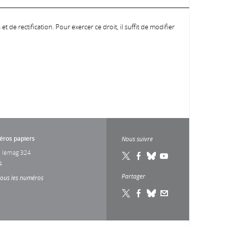
 de rectification. Pour exercer ce droit, il suffit de modifier
ros papiers
Nous suivre
 lemag 324
4
Partager
tous les numéros