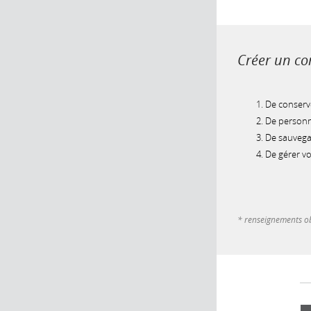
Créer un com
De conserve
De personna
De sauvegar
De gérer v
* renseignements ob