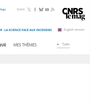
RSS
blogs
Suivre
English version
R : LA SCIENCE FACE AUX INCENDIES
Types
QUE
MES THÈMES