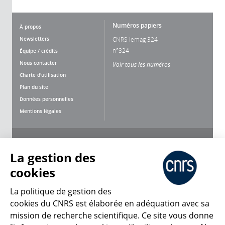
Numéros papiers
À propos
Newsletters
CNRS lemag 324
n°324
Équipe / crédits
Nous contacter
Voir tous les numéros
Charte d'utilisation
Plan du site
Données personnelles
Mentions légales
Nous suivre
Partager
La gestion des
cookies
La politique de gestion des
cookies du CNRS est élaborée en adéquation avec sa
mission de recherche scientifique. Ce site vous donne
CNRS Le Mag