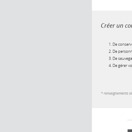
Créer un com
De conserve
De personna
De sauvegar
De gérer v
* renseignements ob