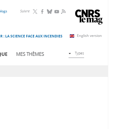
RSS
blogs
Suivre
English version
R : LA SCIENCE FACE AUX INCENDIES
Types
QUE
MES THÈMES