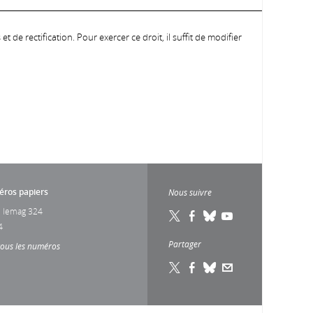
 de rectification. Pour exercer ce droit, il suffit de modifier
ros papiers
Nous suivre
 lemag 324
4
Partager
tous les numéros