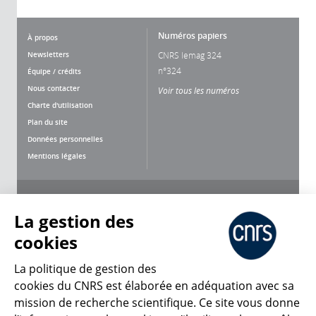
Numéros papiers
À propos
Newsletters
CNRS lemag 324
n°324
Équipe / crédits
Nous contacter
Voir tous les numéros
Charte d'utilisation
Plan du site
Données personnelles
Mentions légales
Nous suivre
Partager
La gestion des
cookies
La politique de gestion des
cookies du CNRS est élaborée en adéquation avec sa
mission de recherche scientifique. Ce site vous donne
CNRS Le Mag