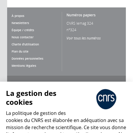
Numéros papiers
À propos
Newsletters
CNRS lemag 324
n°324
Équipe / crédits
Nous contacter
Voir tous les numéros
Charte d'utilisation
Plan du site
Données personnelles
Mentions légales
Nous suivre
Partager
La gestion des
cookies
La politique de gestion des
cookies du CNRS est élaborée en adéquation avec sa
mission de recherche scientifique. Ce site vous donne
CNRS Le Mag