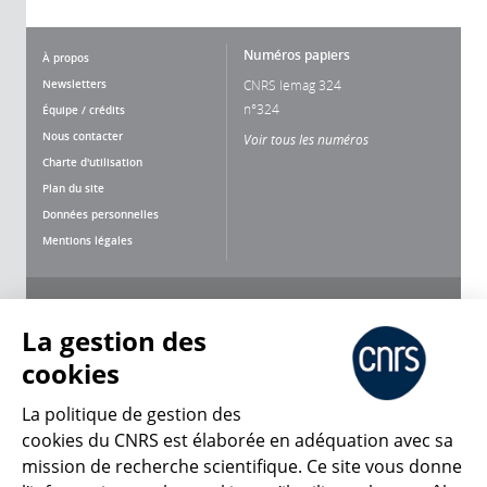
Numéros papiers
À propos
Newsletters
CNRS lemag 324
n°324
Équipe / crédits
Nous contacter
Voir tous les numéros
Charte d'utilisation
Plan du site
Données personnelles
Mentions légales
Nous suivre
Partager
La gestion des
cookies
La politique de gestion des
cookies du CNRS est élaborée en adéquation avec sa
mission de recherche scientifique. Ce site vous donne
CNRS Le Mag