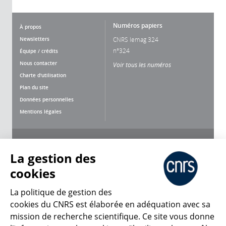
Numéros papiers
À propos
Newsletters
CNRS lemag 324
n°324
Équipe / crédits
Nous contacter
Voir tous les numéros
Charte d'utilisation
Plan du site
Données personnelles
Mentions légales
Nous suivre
Partager
La gestion des
cookies
La politique de gestion des
cookies du CNRS est élaborée en adéquation avec sa
mission de recherche scientifique. Ce site vous donne
CNRS Le Mag