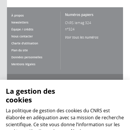
Numéros papiers
À propos
Newsletters
CNRS lemag 324
n°324
Équipe / crédits
Nous contacter
Voir tous les numéros
Charte d'utilisation
Plan du site
Données personnelles
Mentions légales
Nous suivre
Partager
La gestion des
cookies
La politique de gestion des cookies du CNRS est
élaborée en adéquation avec sa mission de recherche
scientifique. Ce site vous donne l’information sur les
CNRS Le Mag