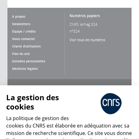
Numéros papiers
À propos
Newsletters
CNRS lemag 324
n°324
Équipe / crédits
Nous contacter
Voir tous les numéros
Charte d'utilisation
Plan du site
Données personnelles
Mentions légales
Nous suivre
Partager
La gestion des
cookies
La politique de gestion des
cookies du CNRS est élaborée en adéquation avec sa
mission de recherche scientifique. Ce site vous donne
CNRS Le Mag