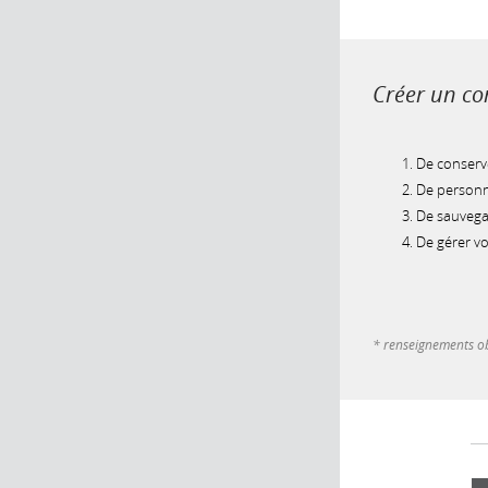
Créer un com
De conserve
De personna
De sauvegar
De gérer v
* renseignements ob