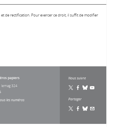
 de rectification. Pour exercer ce droit, il suffit de modifier
ros papiers
Nous suivre
 lemag 324
4
Partager
tous les numéros