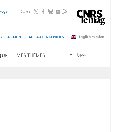
RSS
blogs
Suivre
English version
R : LA SCIENCE FACE AUX INCENDIES
Types
QUE
MES THÈMES