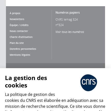
Numéros papiers
À propos
Newsletters
CNRS lemag 324
n°324
Équipe / crédits
Nous contacter
Voir tous les numéros
Charte d'utilisation
Plan du site
Données personnelles
Mentions légales
Nous suivre
Partager
La gestion des
cookies
La politique de gestion des
cookies du CNRS est élaborée en adéquation avec sa
mission de recherche scientifique. Ce site vous donne
CNRS Le Mag