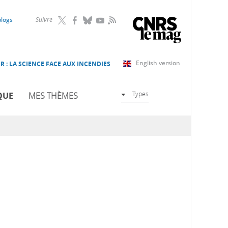
RSS
blogs
Suivre
English version
R : LA SCIENCE FACE AUX INCENDIES
Types
QUE
MES THÈMES