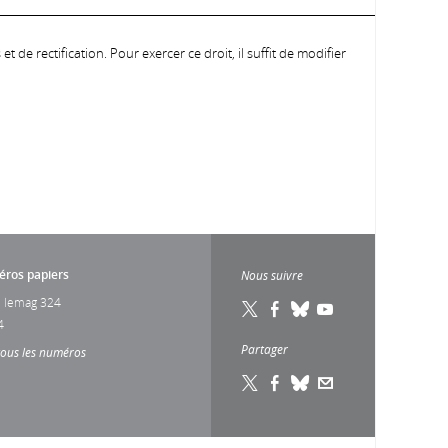
 de rectification. Pour exercer ce droit, il suffit de modifier
ros papiers
Nous suivre
 lemag 324
4
Partager
tous les numéros