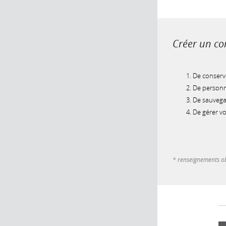
Créer un com
De conserve
De personna
De sauvegar
De gérer v
* renseignements ob