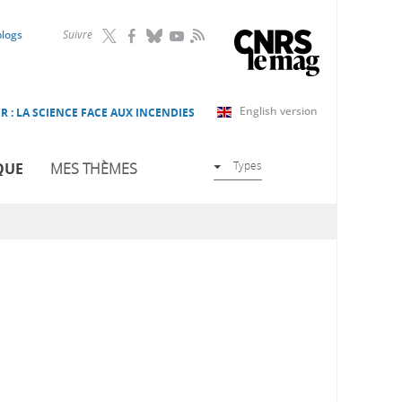
RSS
blogs
Suivre
English version
R : LA SCIENCE FACE AUX INCENDIES
Types
QUE
MES THÈMES