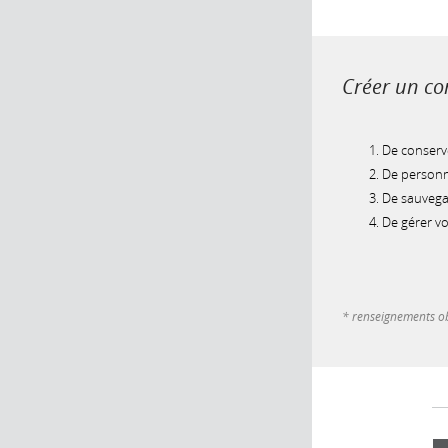
Créer un com
De conserve
De personna
De sauvegar
De gérer v
* renseignements ob