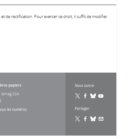
 de rectification. Pour exercer ce droit, il suffit de modifier
ros papiers
Nous suivre
 lemag 324
4
Partager
tous les numéros