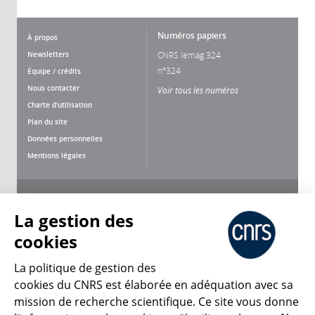
Numéros papiers
À propos
Newsletters
CNRS lemag 324
n°324
Équipe / crédits
Nous contacter
Voir tous les numéros
Charte d'utilisation
Plan du site
Données personnelles
Mentions légales
Nous suivre
Partager
La gestion des
cookies
La politique de gestion des
cookies du CNRS est élaborée en adéquation avec sa
mission de recherche scientifique. Ce site vous donne
CNRS Le Mag