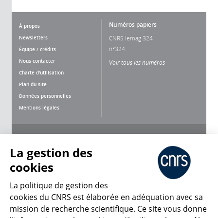
Numéros papiers
À propos
Newsletters
CNRS lemag 324
n°324
Équipe / crédits
Nous contacter
Voir tous les numéros
Charte d'utilisation
Plan du site
Données personnelles
Mentions légales
Nous suivre
Partager
La gestion des
cookies
La politique de gestion des
cookies du CNRS est élaborée en adéquation avec sa
mission de recherche scientifique. Ce site vous donne
CNRS Le Mag