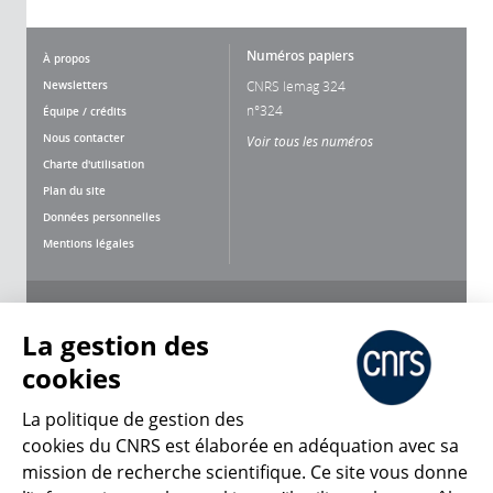
Numéros papiers
À propos
Newsletters
CNRS lemag 324
n°324
Équipe / crédits
Nous contacter
Voir tous les numéros
Charte d'utilisation
Plan du site
Données personnelles
Mentions légales
Nous suivre
Partager
La gestion des
cookies
La politique de gestion des
cookies du CNRS est élaborée en adéquation avec sa
mission de recherche scientifique. Ce site vous donne
CNRS Le Mag