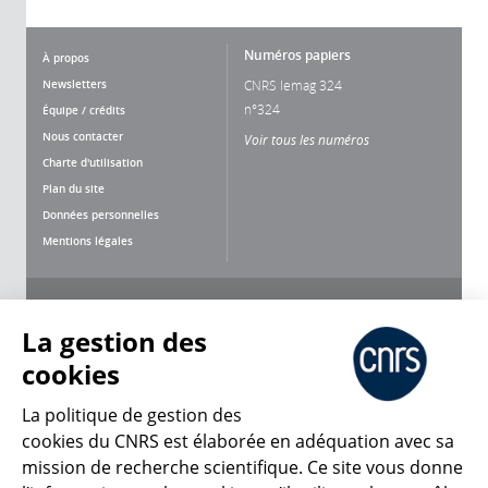
Numéros papiers
À propos
Newsletters
CNRS lemag 324
n°324
Équipe / crédits
Nous contacter
Voir tous les numéros
Charte d'utilisation
Plan du site
Données personnelles
Mentions légales
Nous suivre
Partager
La gestion des
cookies
La politique de gestion des
cookies du CNRS est élaborée en adéquation avec sa
mission de recherche scientifique. Ce site vous donne
CNRS Le Mag