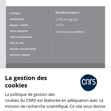
Numéros papiers
À propos
Newsletters
CNRS lemag 324
n°324
Équipe / crédits
Nous contacter
Voir tous les numéros
Charte d'utilisation
Plan du site
Données personnelles
Mentions légales
Nous suivre
Partager
La gestion des
cookies
La politique de gestion des
cookies du CNRS est élaborée en adéquation avec sa
mission de recherche scientifique. Ce site vous donne
CNRS Le Mag