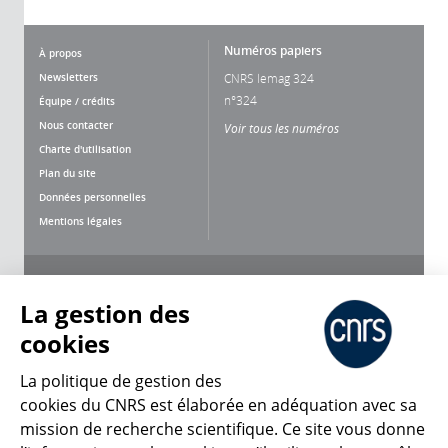
Numéros papiers
À propos
Newsletters
CNRS lemag 324
n°324
Équipe / crédits
Nous contacter
Voir tous les numéros
Charte d'utilisation
Plan du site
Données personnelles
Mentions légales
Nous suivre
Partager
La gestion des
cookies
La politique de gestion des
cookies du CNRS est élaborée en adéquation avec sa
mission de recherche scientifique. Ce site vous donne
CNRS Le Mag