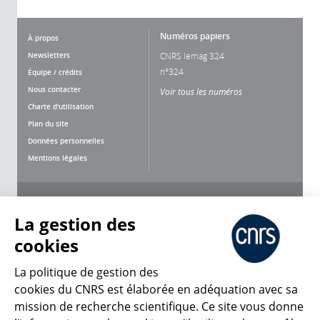
Numéros papiers
À propos
Newsletters
CNRS lemag 324
n°324
Équipe / crédits
Nous contacter
Voir tous les numéros
Charte d'utilisation
Plan du site
Données personnelles
Mentions légales
Nous suivre
Partager
La gestion des
cookies
La politique de gestion des
cookies du CNRS est élaborée en adéquation avec sa
mission de recherche scientifique. Ce site vous donne
CNRS Le Mag