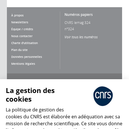
Numéros papiers
À propos
Newsletters
CNRS lemag 324
n°324
Équipe / crédits
Nous contacter
Voir tous les numéros
Charte d'utilisation
Plan du site
Données personnelles
Mentions légales
Nous suivre
Partager
La gestion des
cookies
La politique de gestion des
cookies du CNRS est élaborée en adéquation avec sa
mission de recherche scientifique. Ce site vous donne
CNRS Le Mag