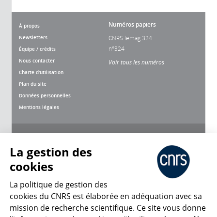
Numéros papiers
À propos
Newsletters
CNRS lemag 324
n°324
Équipe / crédits
Nous contacter
Voir tous les numéros
Charte d'utilisation
Plan du site
Données personnelles
Mentions légales
Nous suivre
Partager
La gestion des
cookies
La politique de gestion des
cookies du CNRS est élaborée en adéquation avec sa
mission de recherche scientifique. Ce site vous donne
CNRS Le Mag