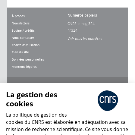
Numéros papiers
À propos
Newsletters
CNRS lemag 324
n°324
Équipe / crédits
Nous contacter
Voir tous les numéros
Charte d'utilisation
Plan du site
Données personnelles
Mentions légales
Nous suivre
Partager
La gestion des
cookies
La politique de gestion des
cookies du CNRS est élaborée en adéquation avec sa
mission de recherche scientifique. Ce site vous donne
CNRS Le Mag