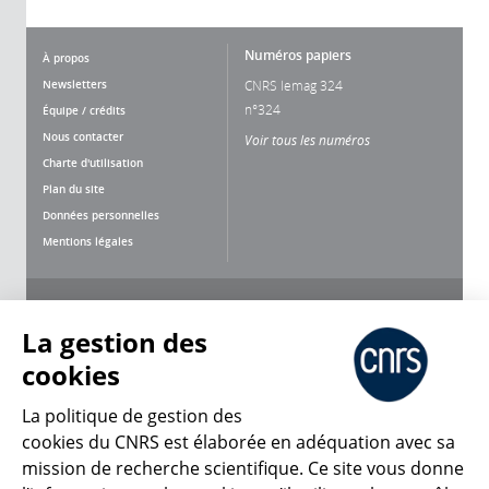
Numéros papiers
À propos
Newsletters
CNRS lemag 324
n°324
Équipe / crédits
Nous contacter
Voir tous les numéros
Charte d'utilisation
Plan du site
Données personnelles
Mentions légales
Nous suivre
Partager
La gestion des
cookies
La politique de gestion des
cookies du CNRS est élaborée en adéquation avec sa
mission de recherche scientifique. Ce site vous donne
CNRS Le Mag