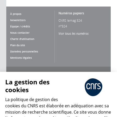
Numéros papiers
À propos
Newsletters
CNRS lemag 324
n°324
Équipe / crédits
Nous contacter
Voir tous les numéros
Charte d'utilisation
Plan du site
Données personnelles
Mentions légales
Nous suivre
Partager
La gestion des
cookies
La politique de gestion des
cookies du CNRS est élaborée en adéquation avec sa
mission de recherche scientifique. Ce site vous donne
CNRS Le Mag