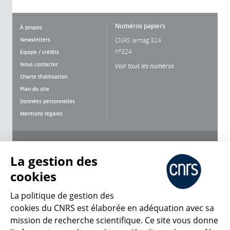
Numéros papiers
À propos
Newsletters
CNRS lemag 324
n°324
Équipe / crédits
Nous contacter
Voir tous les numéros
Charte d'utilisation
Plan du site
Données personnelles
Mentions légales
Nous suivre
Partager
La gestion des
cookies
La politique de gestion des
cookies du CNRS est élaborée en adéquation avec sa
mission de recherche scientifique. Ce site vous donne
CNRS Le Mag