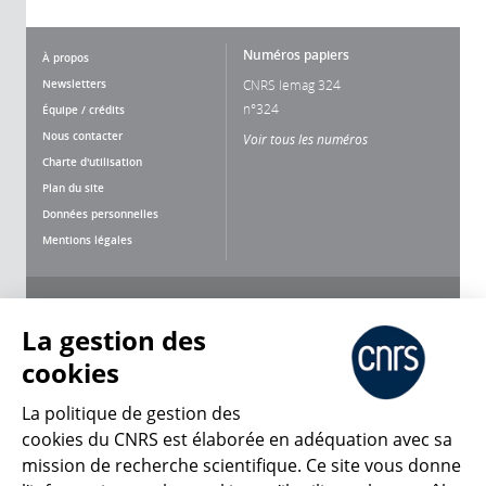
Numéros papiers
À propos
Newsletters
CNRS lemag 324
n°324
Équipe / crédits
Nous contacter
Voir tous les numéros
Charte d'utilisation
Plan du site
Données personnelles
Mentions légales
Nous suivre
Partager
La gestion des
cookies
La politique de gestion des
cookies du CNRS est élaborée en adéquation avec sa
mission de recherche scientifique. Ce site vous donne
CNRS Le Mag