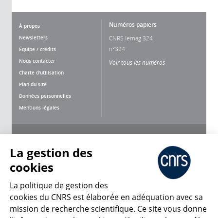
Numéros papiers
À propos
Newsletters
CNRS lemag 324
n°324
Équipe / crédits
Nous contacter
Voir tous les numéros
Charte d'utilisation
Plan du site
Données personnelles
Mentions légales
Nous suivre
Partager
La gestion des
cookies
La politique de gestion des
cookies du CNRS est élaborée en adéquation avec sa
mission de recherche scientifique. Ce site vous donne
CNRS Le Mag