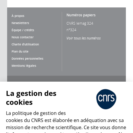
Numéros papiers
À propos
Newsletters
CNRS lemag 324
n°324
Équipe / crédits
Nous contacter
Voir tous les numéros
Charte d'utilisation
Plan du site
Données personnelles
Mentions légales
Nous suivre
Partager
La gestion des
cookies
La politique de gestion des
cookies du CNRS est élaborée en adéquation avec sa
mission de recherche scientifique. Ce site vous donne
CNRS Le Mag