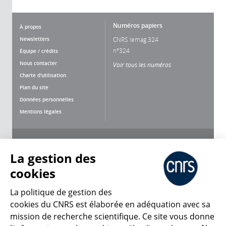
Numéros papiers
À propos
Newsletters
CNRS lemag 324
n°324
Équipe / crédits
Nous contacter
Voir tous les numéros
Charte d'utilisation
Plan du site
Données personnelles
Mentions légales
Nous suivre
Partager
La gestion des
cookies
La politique de gestion des
cookies du CNRS est élaborée en adéquation avec sa
mission de recherche scientifique. Ce site vous donne
CNRS Le Mag