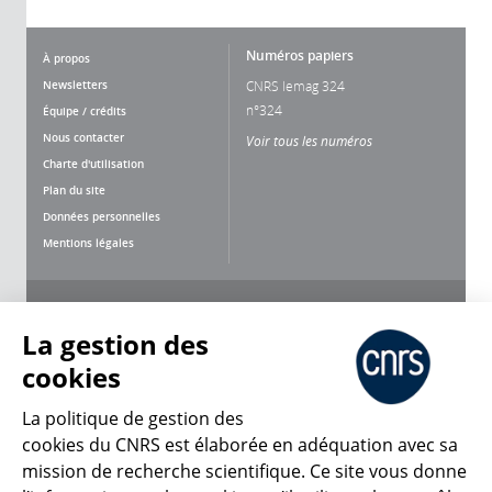
Numéros papiers
À propos
Newsletters
CNRS lemag 324
n°324
Équipe / crédits
Nous contacter
Voir tous les numéros
Charte d'utilisation
Plan du site
Données personnelles
Mentions légales
Nous suivre
Partager
La gestion des
cookies
La politique de gestion des
cookies du CNRS est élaborée en adéquation avec sa
mission de recherche scientifique. Ce site vous donne
CNRS Le Mag