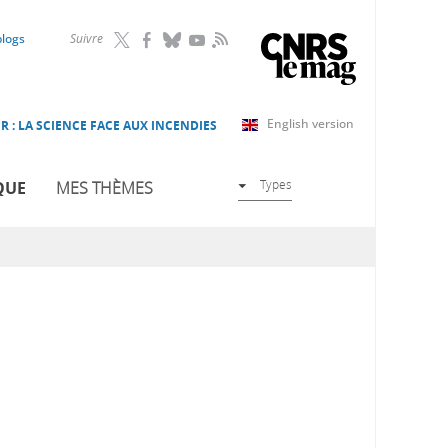
RSS
blogs
Suivre
English version
R : LA SCIENCE FACE AUX INCENDIES
Types
QUE
MES THÈMES