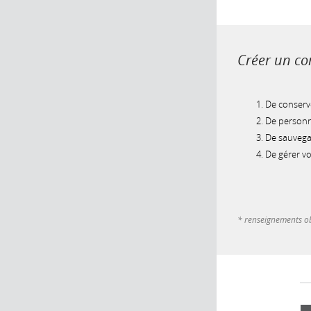
Créer un com
De conserve
De personna
De sauvegar
De gérer v
* renseignements ob