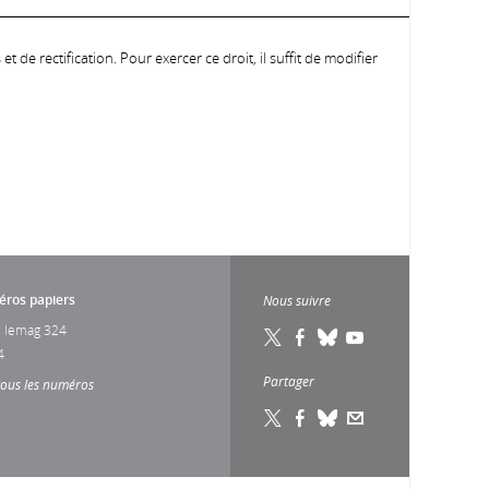
 de rectification. Pour exercer ce droit, il suffit de modifier
ros papiers
Nous suivre
 lemag 324
4
Partager
tous les numéros