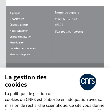
Numéros papiers
À propos
Newsletters
CNRS lemag 324
n°324
Équipe / crédits
Nous contacter
Voir tous les numéros
Charte d'utilisation
Plan du site
Données personnelles
Mentions légales
Nous suivre
Partager
La gestion des
cookies
La politique de gestion des
cookies du CNRS est élaborée en adéquation avec sa
mission de recherche scientifique. Ce site vous donne
CNRS Le Mag