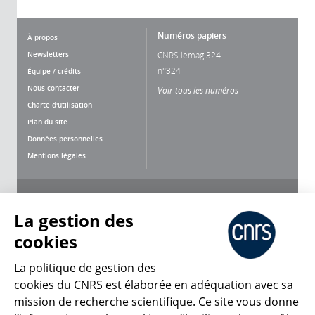
Numéros papiers
À propos
Newsletters
CNRS lemag 324
n°324
Équipe / crédits
Nous contacter
Voir tous les numéros
Charte d'utilisation
Plan du site
Données personnelles
Mentions légales
Nous suivre
Partager
La gestion des
cookies
La politique de gestion des
cookies du CNRS est élaborée en adéquation avec sa
mission de recherche scientifique. Ce site vous donne
CNRS Le Mag