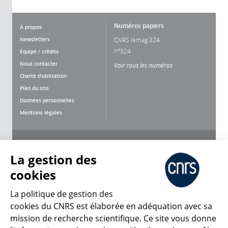
Numéros papiers
À propos
Newsletters
CNRS lemag 324
n°324
Équipe / crédits
Nous contacter
Voir tous les numéros
Charte d'utilisation
Plan du site
Données personnelles
Mentions légales
Nous suivre
Partager
La gestion des
cookies
La politique de gestion des
cookies du CNRS est élaborée en adéquation avec sa
mission de recherche scientifique. Ce site vous donne
CNRS Le Mag