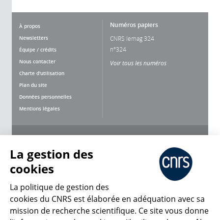
Numéros papiers
À propos
Newsletters
CNRS lemag 324
n°324
Équipe / crédits
Nous contacter
Voir tous les numéros
Charte d'utilisation
Plan du site
Données personnelles
Mentions légales
Nous suivre
Partager
La gestion des
cookies
La politique de gestion des
cookies du CNRS est élaborée en adéquation avec sa
mission de recherche scientifique. Ce site vous donne
CNRS Le Mag