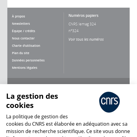
Numéros papiers
À propos
Newsletters
CNRS lemag 324
n°324
Équipe / crédits
Nous contacter
Voir tous les numéros
Charte d'utilisation
Plan du site
Données personnelles
Mentions légales
Nous suivre
Partager
La gestion des
cookies
La politique de gestion des
cookies du CNRS est élaborée en adéquation avec sa
mission de recherche scientifique. Ce site vous donne
CNRS Le Mag