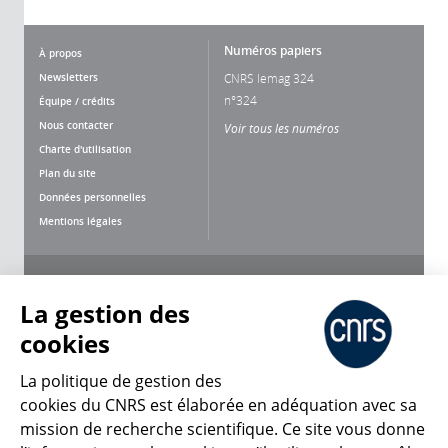
Numéros papiers
À propos
Newsletters
CNRS lemag 324
n°324
Équipe / crédits
Nous contacter
Voir tous les numéros
Charte d'utilisation
Plan du site
Données personnelles
Mentions légales
Nous suivre
Partager
La gestion des
cookies
La politique de gestion des
cookies du CNRS est élaborée en adéquation avec sa
mission de recherche scientifique. Ce site vous donne
CNRS Le Mag